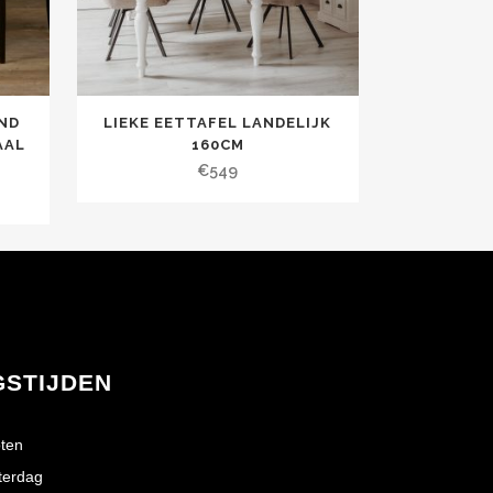
ND
LIEKE EETTAFEL LANDELIJK
AAL
160CM
€
549
GSTIJDEN
ten
terdag