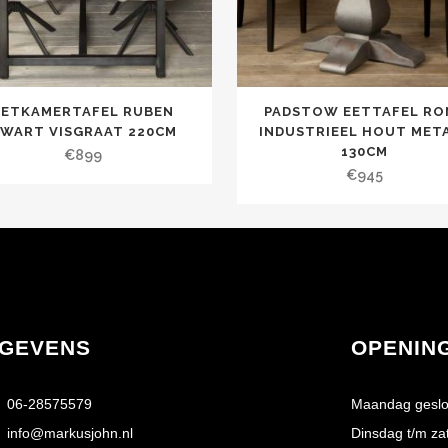
EETKAMERTAFEL RUBEN
PADSTOW EETTAFEL RO
WART VISGRAAT 220CM
INDUSTRIEEL HOUT MET
130CM
€
899
€
945
GEVENS
OPENIN
06-28575579
Maandag geslo
info@markusjohn.nl
Dinsdag t/m za