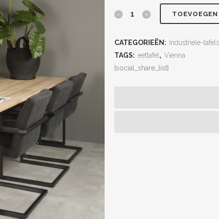
TOEVOEGEN
CATEGORIEËN:
Industriele-tafel
TAGS:
eettafel
,
Vienna
[social_share_list]