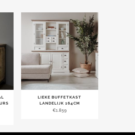
AL
LIEKE BUFFETKAST
EURS
LANDELIJK 164CM
€
1.859