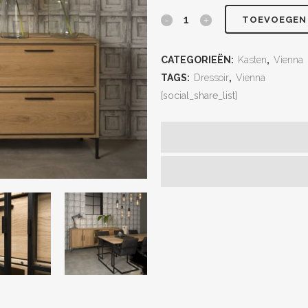
TOEVOEGEN
CATEGORIEËN:
Kasten
,
Vienna
TAGS:
Dressoir
,
Vienna
[social_share_list]