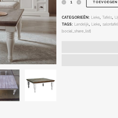
TOEVOEGEN
CATEGORIEËN:
Lieke
,
Tafels
,
U
TAGS:
Landelijk
,
Lieke
,
salontafel
[social_share_list]