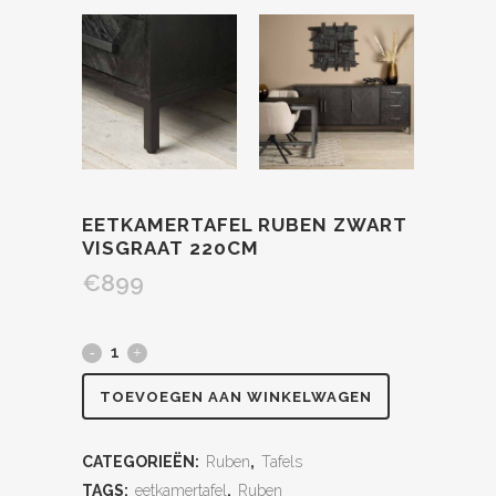
EETKAMERTAFEL RUBEN ZWART
VISGRAAT 220CM
€
899
TOEVOEGEN AAN WINKELWAGEN
CATEGORIEËN:
Ruben
,
Tafels
TAGS:
eetkamertafel
,
Ruben