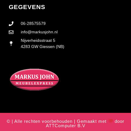
GEGEVENS
06-28575579
info@markusjohn.nl
Nijverheidsstraat 5
4283 GW Giessen (NB)
© | Alle rechten voorbehouden | Gemaakt met
door
ATTComputer B.V