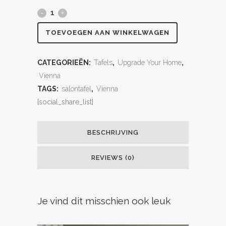
TOEVOEGEN AAN WINKELWAGEN
CATEGORIEËN:
Tafels
,
Upgrade Your Home
,
Vienna
TAGS:
salontafel
,
Vienna
[social_share_list]
BESCHRIJVING
REVIEWS (0)
Je vind dit misschien ook leuk