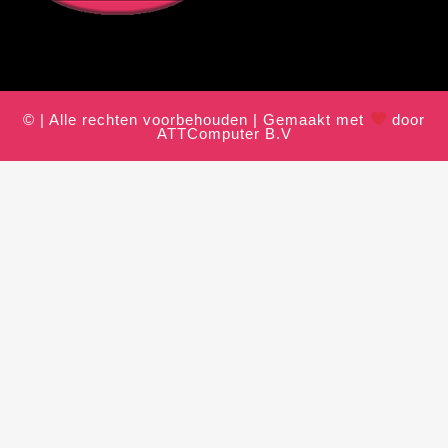
© | Alle rechten voorbehouden | Gemaakt met
door
ATTComputer B.V