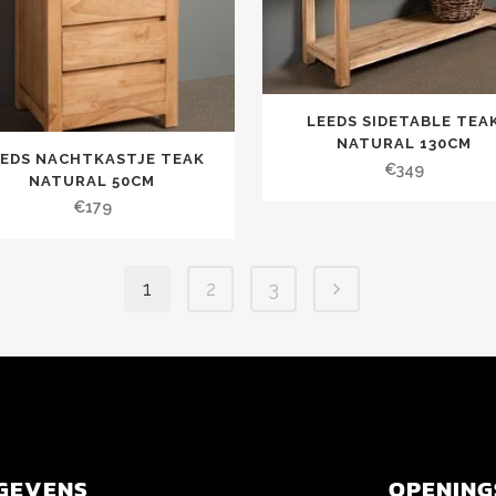
LEEDS SIDETABLE TEA
NATURAL 130CM
EEDS NACHTKASTJE TEAK
€
349
NATURAL 50CM
€
179
1
2
3
GEVENS
OPENING