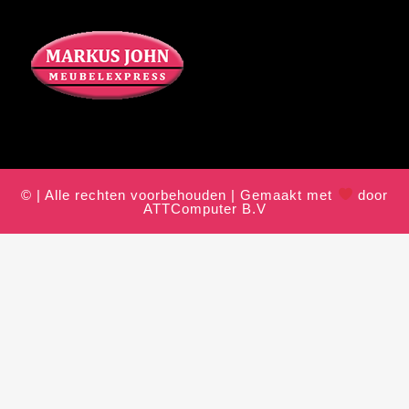
© | Alle rechten voorbehouden | Gemaakt met
door
ATTComputer B.V