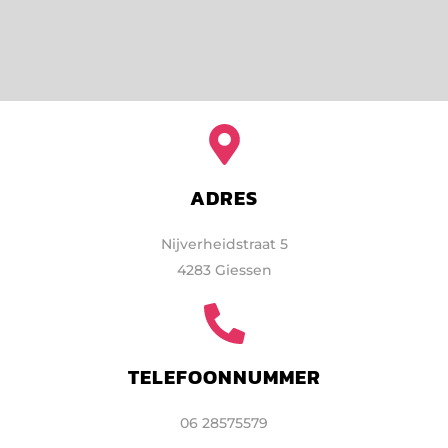
ADRES
Nijverheidstraat 5
4283 Giessen
TELEFOONNUMMER
06 28575579