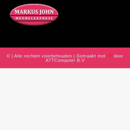
© | Alle rechten voorbehouden | Gemaakt met
door
ATTComputer B.V