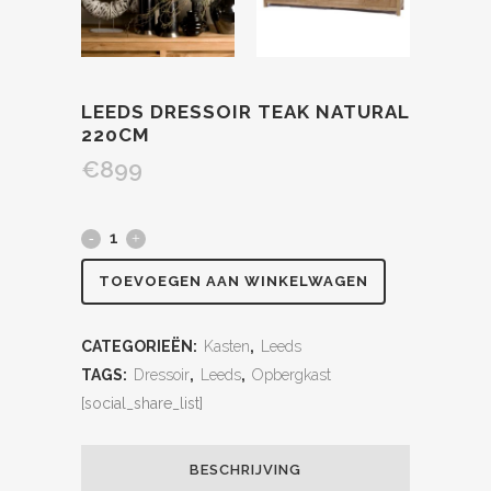
LEEDS DRESSOIR TEAK NATURAL
220CM
€
899
TOEVOEGEN AAN WINKELWAGEN
CATEGORIEËN:
Kasten
,
Leeds
TAGS:
Dressoir
,
Leeds
,
Opbergkast
[social_share_list]
BESCHRIJVING