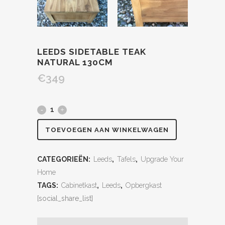
LEEDS SIDETABLE TEAK
NATURAL 130CM
€
349
TOEVOEGEN AAN WINKELWAGEN
CATEGORIEËN:
Leeds
,
Tafels
,
Upgrade Your
Home
TAGS:
Cabinetkast
,
Leeds
,
Opbergkast
[social_share_list]