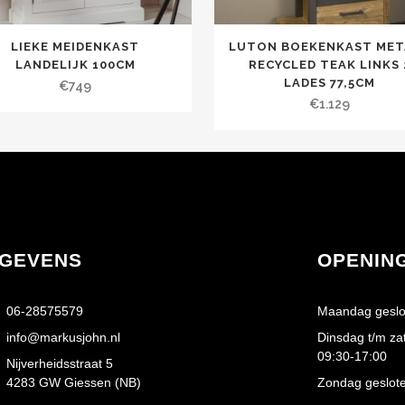
LIEKE MEIDENKAST
LUTON BOEKENKAST MET
LANDELIJK 100CM
RECYCLED TEAK LINKS 
LADES 77,5CM
€
749
€
1.129
GEVENS
OPENIN
06-28575579
Maandag geslo
info@markusjohn.nl
Dinsdag t/m za
09:30-17:00
Nijverheidsstraat 5
4283 GW Giessen (NB)
Zondag geslot