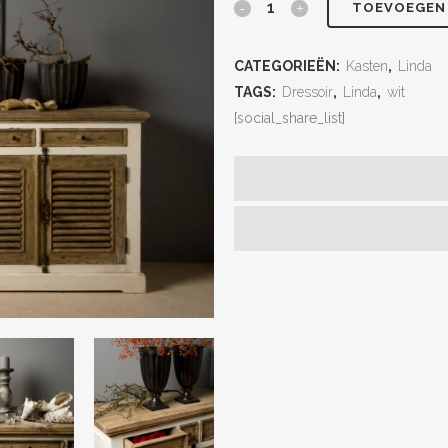
TOEVOEGEN
CATEGORIEËN:
Kasten
,
Linda
TAGS:
Dressoir
,
Linda
,
wit
[social_share_list]