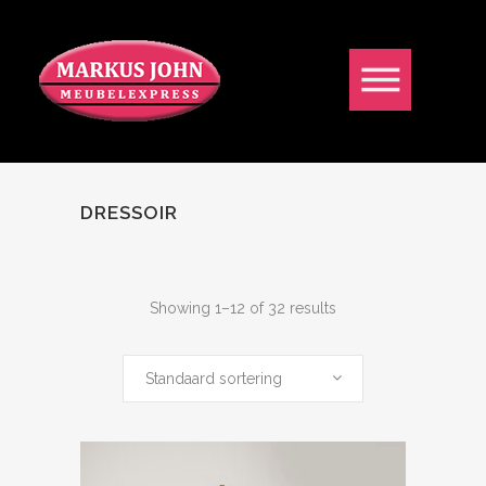
DRESSOIR
Showing 1–12 of 32 results
Standaard sortering