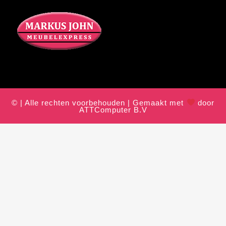
© | Alle rechten voorbehouden | Gemaakt met
door
ATTComputer B.V