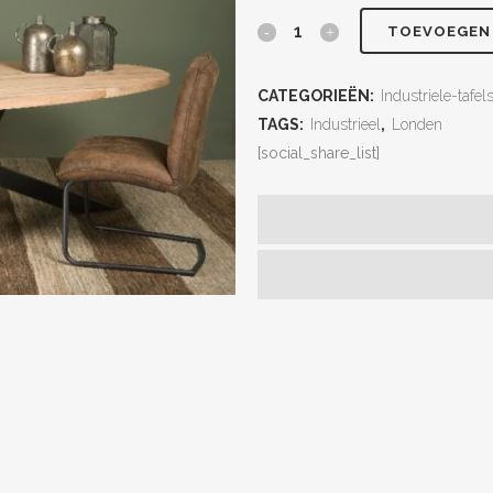
TOEVOEGEN
CATEGORIEËN:
Industriele-tafel
TAGS:
Industrieel
,
Londen
[social_share_list]