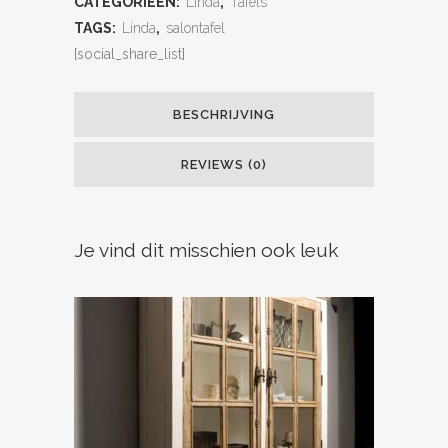
CATEGORIEËN:
Linda
,
Tafels
TAGS:
Linda
,
salontafel
[social_share_list]
BESCHRIJVING
REVIEWS (0)
Je vind dit misschien ook leuk