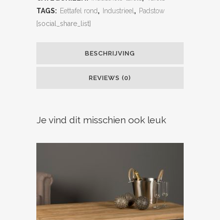
TAGS:
Eettafel rond
,
Industrieel
,
Padstow
[social_share_list]
BESCHRIJVING
REVIEWS (0)
Je vind dit misschien ook leuk