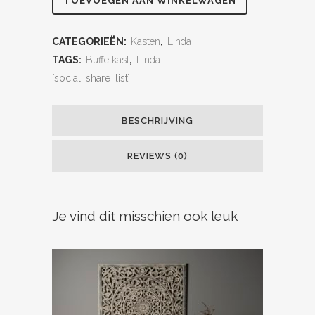
TOEVOEGEN AAN WINKELWAGEN
CATEGORIEËN:
Kasten
,
Linda
TAGS:
Buffetkast
,
Linda
[social_share_list]
BESCHRIJVING
REVIEWS (0)
Je vind dit misschien ook leuk