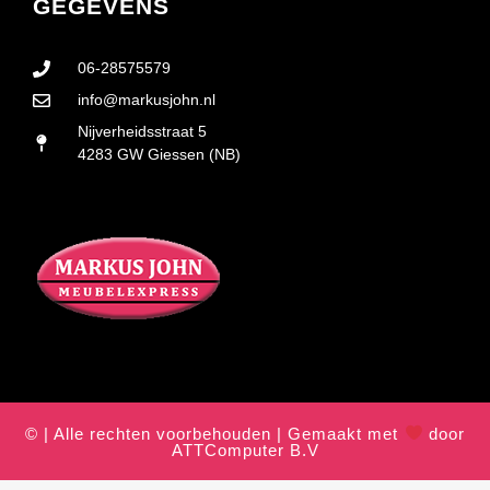
GEGEVENS
06-28575579
info@markusjohn.nl
Nijverheidsstraat 5
4283 GW Giessen (NB)
© | Alle rechten voorbehouden | Gemaakt met
door
ATTComputer B.V