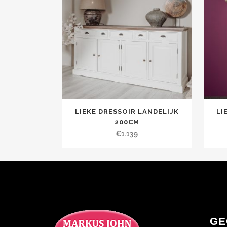
LIEKE DRESSOIR LANDELIJK
LI
200CM
€
1.139
GE