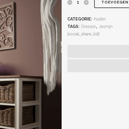
TOEVOEGEN
CATEGORIE:
Kasten
TAGS:
Dressoir
,
Jasmijn
[social_share_list]