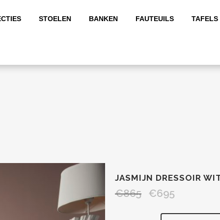
CTIES
STOELEN
BANKEN
FAUTEUILS
TAFELS
JASMIJN DRESSOIR W
€
865
€
695