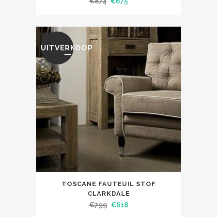
€
874
€
675
UITVERKOOP
TOSCANE FAUTEUIL STOF
CLARKDALE
€
799
€
618