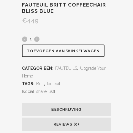
FAUTEUIL BRITT COFFEECHAIR
BLISS BLUE
€
449
TOEVOEGEN AAN WINKELWAGEN
CATEGORIEËN:
FAUTEUILS
,
Upgrade Your
Home
TAGS:
Britt
,
fauteuil
[social_share_list]
BESCHRIJVING
REVIEWS (0)