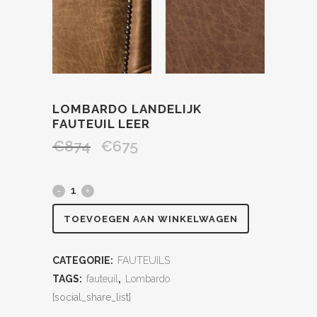
LOMBARDO LANDELIJK
FAUTEUIL LEER
€
874
€
675
TOEVOEGEN AAN WINKELWAGEN
CATEGORIE:
FAUTEUILS
TAGS:
fauteuil
,
Lombardo
[social_share_list]