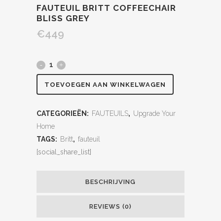
FAUTEUIL BRITT COFFEECHAIR
BLISS GREY
€
449
TOEVOEGEN AAN WINKELWAGEN
CATEGORIEËN:
FAUTEUILS
,
Upgrade Your
Home
TAGS:
Britt
,
fauteuil
[social_share_list]
BESCHRIJVING
REVIEWS (0)