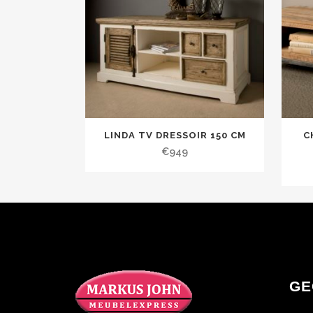
LINDA TV DRESSOIR 150 CM
C
€
949
GE