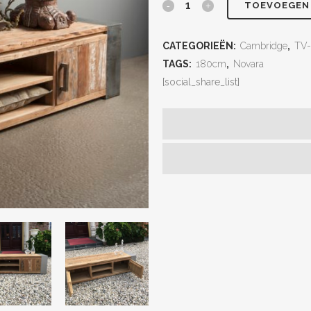
TOEVOEGEN
CATEGORIEËN:
Cambridge
,
TV-
TAGS:
180cm
,
Novara
[social_share_list]