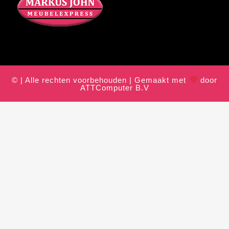
© | Alle rechten voorbehouden | Gemaakt met
door
ATTComputer B.V