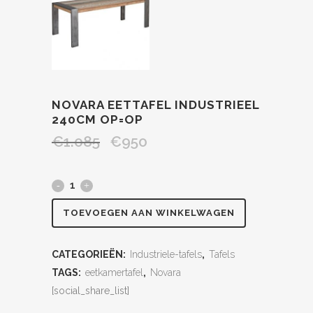
NOVARA EETTAFEL INDUSTRIEEL
240CM OP=OP
€
1.085
€
950
TOEVOEGEN AAN WINKELWAGEN
CATEGORIEËN:
Industriele-tafels
,
Tafels
TAGS:
eetkamertafel
,
Novara
[social_share_list]