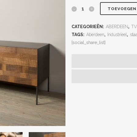
TOEVOEGEN
CATEGORIEËN:
ABERDEEN
,
TV
TAGS:
Aberdeen
,
Industrieel
,
sta
[social_share_list]