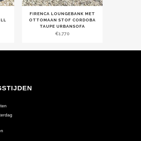
S
FIRENCA LOUNGEBANK MET
ULL
OTTOMAAN STOF CORDOBA
TAUPE URBANSOFA
€
1.770
GSTIJDEN
ten
terdag
en