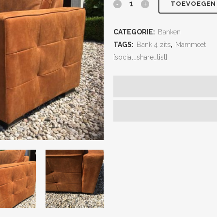
TOEVOEGEN
CATEGORIE:
Banken
TAGS:
Bank 4 zits
,
Mammoet
[social_share_list]