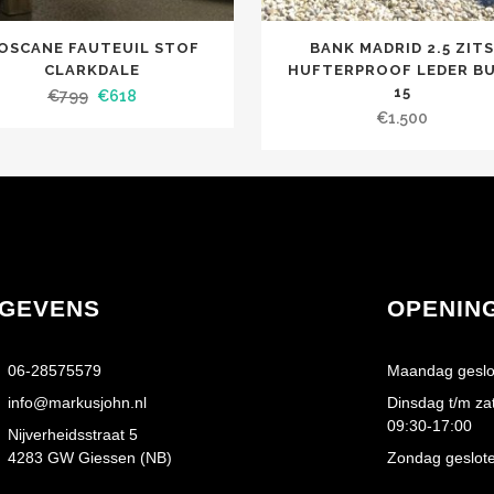
OSCANE FAUTEUIL STOF
BANK MADRID 2.5 ZIT
CLARKDALE
HUFTERPROOF LEDER B
15
€
799
€
618
€
1.500
GEVENS
OPENIN
06-28575579
Maandag geslo
info@markusjohn.nl
Dinsdag t/m za
09:30-17:00
Nijverheidsstraat 5
4283 GW Giessen (NB)
Zondag geslot