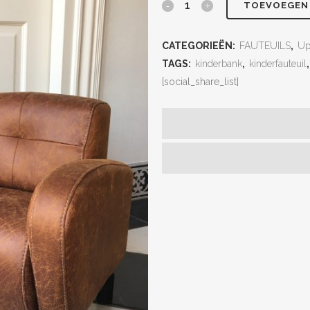
TOEVOEGEN
CATEGORIEËN:
FAUTEUILS
,
Up
TAGS:
kinderbank
,
kinderfauteuil
[social_share_list]