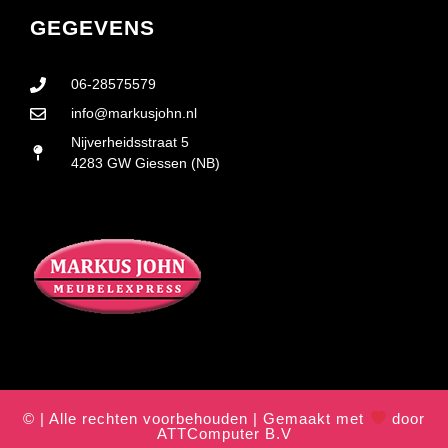
GEGEVENS
06-28575579
info@markusjohn.nl
Nijverheidsstraat 5
4283 GW Giessen (NB)
© | Alle rechten voorbehouden | Gemaakt met
door
ATTComputer B.V