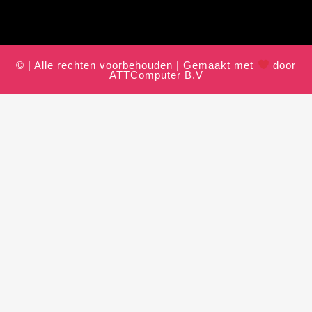
© | Alle rechten voorbehouden | Gemaakt met
door
ATTComputer B.V