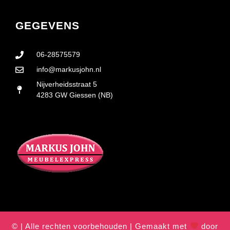
GEGEVENS
06-28575579
info@markusjohn.nl
Nijverheidsstraat 5
4283 GW Giessen (NB)
© | Alle rechten voorbehouden | Gemaakt met
door