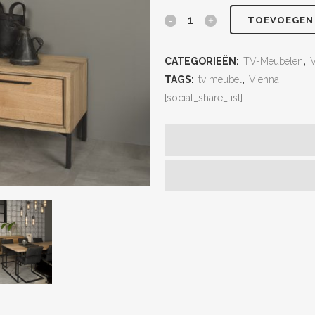
TOEVOEGEN
CATEGORIEËN:
TV-Meubelen
,
TAGS:
tv meubel
,
Vienna
[social_share_list]