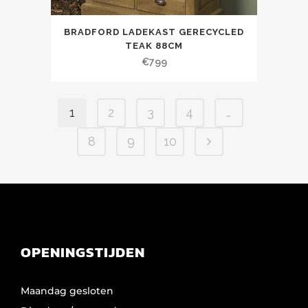
BRADFORD LADEKAST GERECYCLED
TEAK 88CM
€
799
1
2
3
4
…
8
9
10
OPENINGSTIJDEN
Maandag gesloten