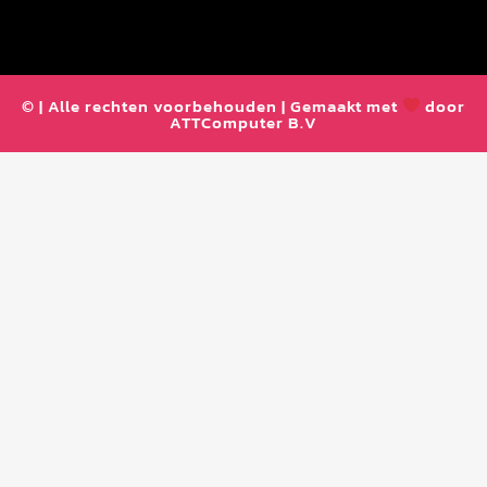
© | Alle rechten voorbehouden | Gemaakt met
door
ATTComputer B.V