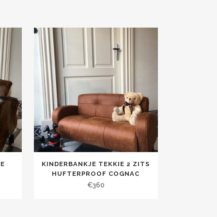
IE
KINDERBANKJE TEKKIE 2 ZITS
HUFTERPROOF COGNAC
€
360