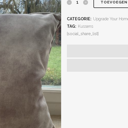
TOEVOEGEN
CATEGORIE:
Upgrade Your Hom
TAG:
Kussens
[social_share_list]