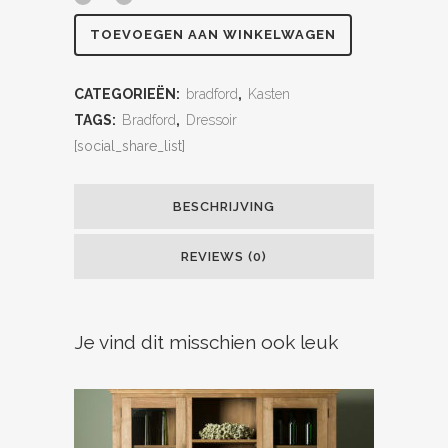
TOEVOEGEN AAN WINKELWAGEN
CATEGORIEËN:
bradford
,
Kasten
TAGS:
Bradford
,
Dressoir
[social_share_list]
BESCHRIJVING
REVIEWS (0)
Je vind dit misschien ook leuk