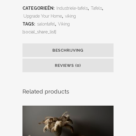
CATEGORIEËN:
Industriele-tafels
,
Tafels
,
Upgrade Your Home
,
viking
TAGS:
salontafel
,
Viking
[social_share_list]
BESCHRIJVING
REVIEWS (0)
Related products