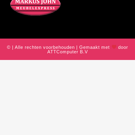
© | Alle rechten voorbehouden | Gemaakt met
door
ATTComputer B.V