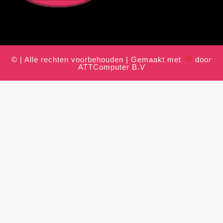
© | Alle rechten voorbehouden | Gemaakt met
door
ATTComputer B.V