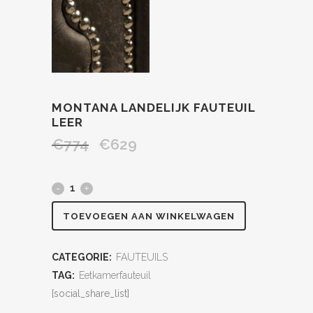
MONTANA LANDELIJK FAUTEUIL
LEER
€
774
€
629
TOEVOEGEN AAN WINKELWAGEN
CATEGORIE:
FAUTEUILS
TAG:
Eetkamerfauteuil
[social_share_list]