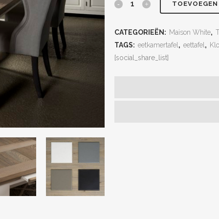
TOEVOEGEN
CATEGORIEËN:
Maison White
,
T
TAGS:
eetkamertafel
,
eettafel
,
Klo
[social_share_list]