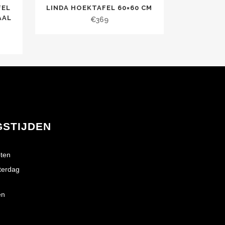
FEL
LINDA HOEKTAFEL 60×60 CM
AAL
€
369
GSTIJDEN
ten
terdag
en