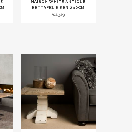
UE
MAISON WHITE ANTIQUE
CM
EETTAFEL EIKEN 240CM
€
1.319