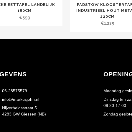
EKE EETTAFEL LANDELIJK
PADSTOW KLOOSTERTA
180CM
INDUSTRIEEL HOUT MET
220CM
€
599
€
1.225
GEVENS
OPENIN
06-28575579
Maandag geslo
info@markusjohn.nl
Dinsdag t/m za
09:30-17:00
Nijverheidsstraat 5
4283 GW Giessen (NB)
Zondag geslot