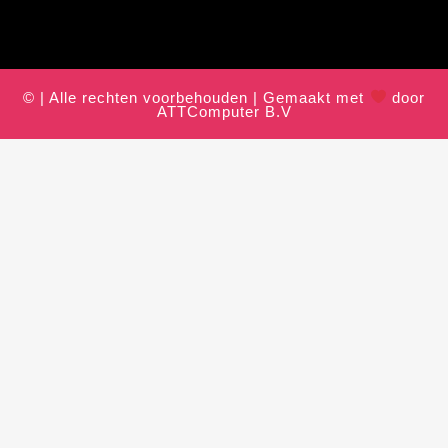
© | Alle rechten voorbehouden | Gemaakt met
door
ATTComputer B.V