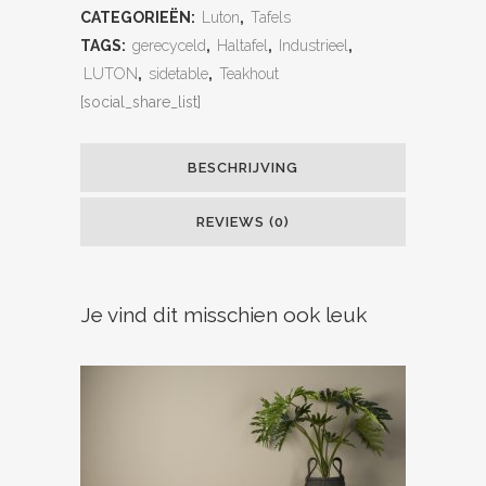
CATEGORIEËN:
Luton
,
Tafels
TAGS:
gerecyceld
,
Haltafel
,
Industrieel
,
LUTON
,
sidetable
,
Teakhout
[social_share_list]
BESCHRIJVING
REVIEWS (0)
Je vind dit misschien ook leuk