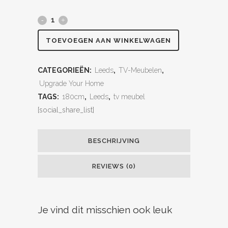
TOEVOEGEN AAN WINKELWAGEN
CATEGORIEËN:
Leeds
,
TV-Meubelen
,
Upgrade Your Home
TAGS:
180cm
,
Leeds
,
tv meubel
[social_share_list]
BESCHRIJVING
REVIEWS (0)
Je vind dit misschien ook leuk