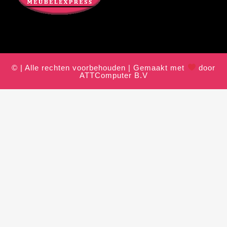
© | Alle rechten voorbehouden | Gemaakt met
door
ATTComputer B.V