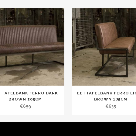
TTAFELBANK FERRO DARK
EETTAFELBANK FERRO LI
BROWN 205CM
BROWN 185CM
€
659
€
635