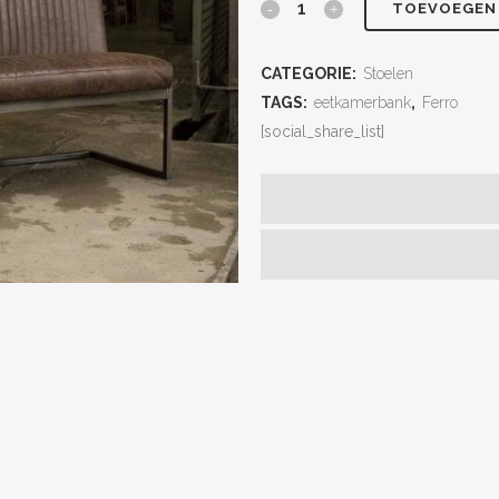
TOEVOEGEN
CATEGORIE:
Stoelen
TAGS:
eetkamerbank
,
Ferro
[social_share_list]