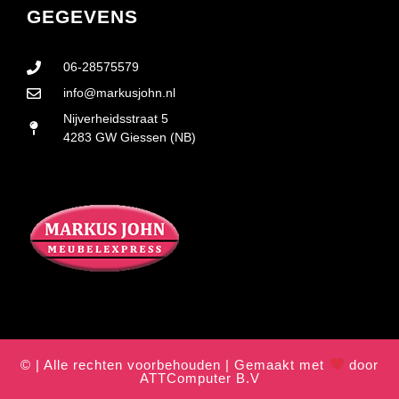
GEGEVENS
06-28575579
info@markusjohn.nl
Nijverheidsstraat 5
4283 GW Giessen (NB)
© | Alle rechten voorbehouden | Gemaakt met
door
ATTComputer B.V