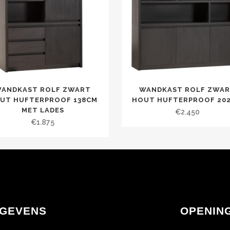
ANDKAST ROLF ZWART
WANDKAST ROLF ZWA
UT HUFTERPROOF 138CM
HOUT HUFTERPROOF 20
MET LADES
€
2.450
€
1.875
GEVENS
OPENIN