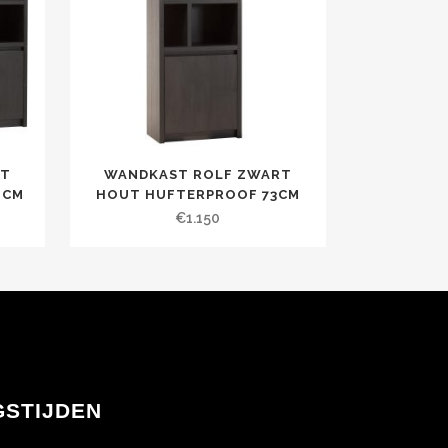
RT
WANDKAST ROLF ZWART
2CM
HOUT HUFTERPROOF 73CM
€
1.150
GSTIJDEN