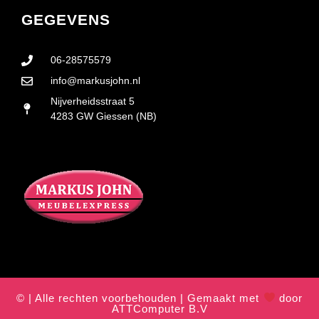
GEGEVENS
06-28575579
info@markusjohn.nl
Nijverheidsstraat 5
4283 GW Giessen (NB)
© | Alle rechten voorbehouden | Gemaakt met
door
ATTComputer B.V