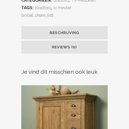
CATEGORIEËN:
bradford
,
TV-Meubelen
TAGS:
Bradford
,
tv meubel
[social_share_list]
BESCHRIJVING
REVIEWS (0)
Je vind dit misschien ook leuk