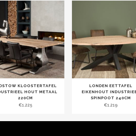
DSTOW KLOOSTERTAFEL
LONDEN EETTAFEL
DUSTRIEEL HOUT METAAL
EIKENHOUT INDUSTRIE
220CM
SPINPOOT 240CM
€
1.225
€
1.219