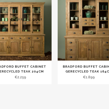
ADFORD BUFFET CABINET
BRADFORD BUFFET CABI
ERECYCLED TEAK 204CM
GERECYCLED TEAK 164
€
2.259
€
1.899