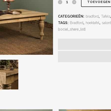
TOEVOEGEN
CATEGORIEËN:
bradford
,
Tafels
TAGS:
Bradford
,
hoektafel
,
salont
[social_share_list]