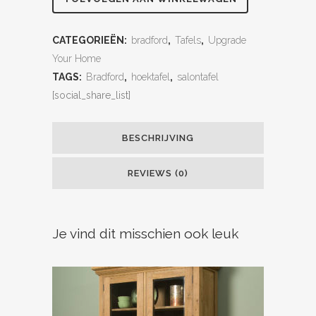
CATEGORIEËN:
bradford
,
Tafels
,
Upgrade
Your Home
TAGS:
Bradford
,
hoektafel
,
salontafel
[social_share_list]
BESCHRIJVING
REVIEWS (0)
Je vind dit misschien ook leuk