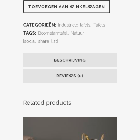
TOEVOEGEN AAN WINKELWAGEN
CATEGORIEËN:
Industriele-tafels
,
Tafels
TAGS:
Boomstamtafel
,
Natuur
[social_share_list]
BESCHRIJVING
REVIEWS (0)
Related products