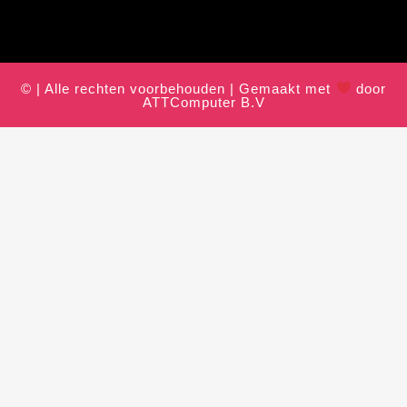
© | Alle rechten voorbehouden | Gemaakt met
door
ATTComputer B.V